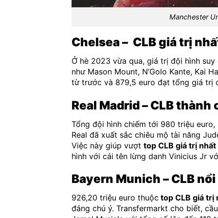
Manchester Un
Chelsea – CLB giá trị nhấ
Ở hè 2023 vừa qua, giá trị đội hình suy 
như Mason Mount, N’Golo Kante, Kai Ha
từ trước và 879,5 euro đạt tổng giá trị 
Real Madrid – CLB thành 
Tổng đội hình chiếm tới 980 triệu euro
Real đã xuất sắc chiêu mộ tài năng Jud
Việc này giúp vượt
top CLB giá trị nhất 
hình với cái tên lừng danh Vinicius Jr vớ
Bayern Munich – CLB nổi 
926,20 triệu euro thuộc
top CLB giá trị 
đáng chú ý. Transfermarkt cho biết, cầu 