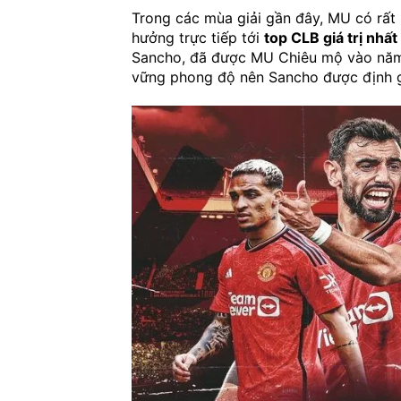
Trong các mùa giải gần đây, MU có rất
hưởng trực tiếp tới
top CLB giá trị nhất 
Sancho, đã được MU Chiêu mộ vào năm 2
vững phong độ nên Sancho được định gi