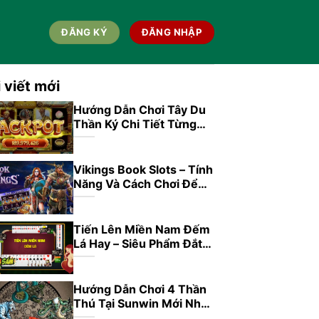
ĐĂNG KÝ
ĐĂNG NHẬP
 viết mới
Hướng Dẫn Chơi Tây Du
Thần Ký Chi Tiết Từng
Bước Cho Tân Thủ
Vikings Book Slots – Tính
Năng Và Cách Chơi Để
Chiến Thắng
Tiến Lên Miền Nam Đếm
Lá Hay – Siêu Phẩm Đắt
Khách Năm 2025
Hướng Dẫn Chơi 4 Thần
Thú Tại Sunwin Mới Nhất
Cho Tân Thủ