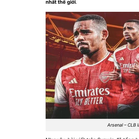
nhất thế giới
.
Arsenal – CLB 