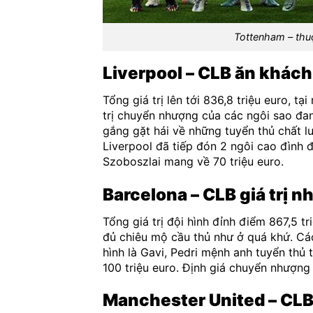
Tottenham – thuộ
Liverpool – CLB ăn khách
Tổng giá trị lên tới 836,8 triệu euro, tạ
trị chuyển nhượng của các ngôi sao đan
gắng gặt hái về những tuyển thủ chất l
Liverpool đã tiếp đón 2 ngôi cao đình đ
Szoboszlai mang về 70 triệu euro.
Barcelona – CLB giá trị nh
Tổng giá trị đội hình đỉnh điểm 867,5 
đủ chiêu mộ cầu thủ như ở quá khứ. Cá
hình là Gavi, Pedri mệnh anh tuyển thủ t
100 triệu euro. Định giá chuyển nhượng 
Manchester United – CL