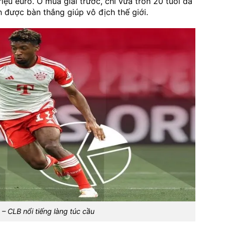
iệu euro. Ở mùa giải trước, chỉ vừa tròn 20 tuổi đã
 được bàn thắng giúp vô địch thế giới.
– CLB nổi tiếng làng túc cầu