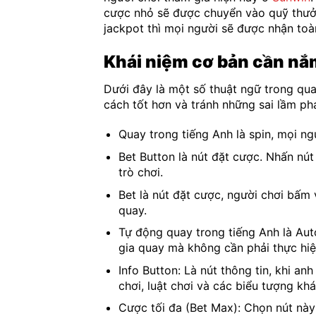
cược nhỏ sẽ được chuyển vào quỹ thưởn
jackpot thì mọi người sẽ được nhận toà
Khái niệm cơ bản cần n
Dưới đây là một số thuật ngữ trong q
cách tốt hơn và tránh những sai lầm ph
Quay trong tiếng Anh là spin, mọi ng
Bet Button là nút đặt cược. Nhấn nút
trò chơi.
Bet là nút đặt cược, người chơi bấm
quay.
Tự động quay trong tiếng Anh là Aut
gia quay mà không cần phải thực hiệ
Info Button: Là nút thông tin, khi an
chơi, luật chơi và các biểu tượng khá
Cược tối đa (Bet Max): Chọn nút này 