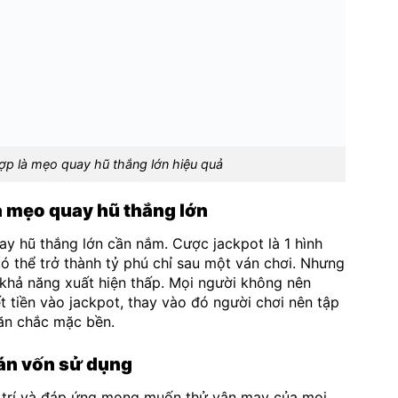
p là mẹo quay hũ thắng lớn hiệu quả
à mẹo quay hũ thắng lớn
y hũ thắng lớn cần nắm. Cược jackpot là 1 hình
ó thể trở thành tỷ phú chỉ sau một ván chơi. Nhưng
 khả năng xuất hiện thấp. Mọi người không nên
tiền vào jackpot, thay vào đó người chơi nên tập
 ăn chắc mặc bền.
oán vốn sử dụng
i trí và đáp ứng mong muốn thử vận may của mọi