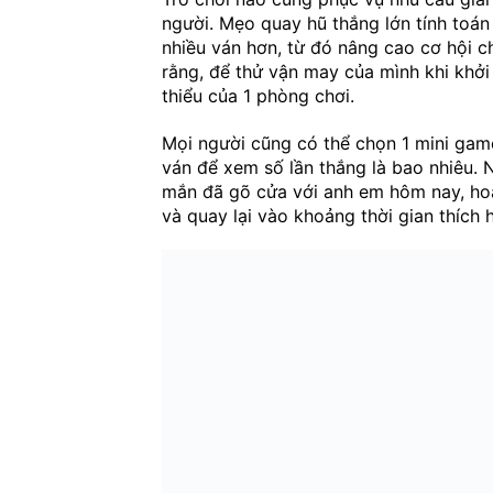
người. Mẹo quay hũ thắng lớn tính toán
nhiều ván hơn, từ đó nâng cao cơ hội c
rằng, để thử vận may của mình khi khởi
thiểu của 1 phòng chơi.
Mọi người cũng có thể chọn 1 mini ga
ván để xem số lần thắng là bao nhiêu. 
mắn đã gõ cửa với anh em hôm nay, hoặc
và quay lại vào khoảng thời gian thích