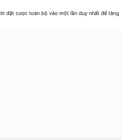
ười đặt cược toàn bộ vào một lần duy nhất để tăng