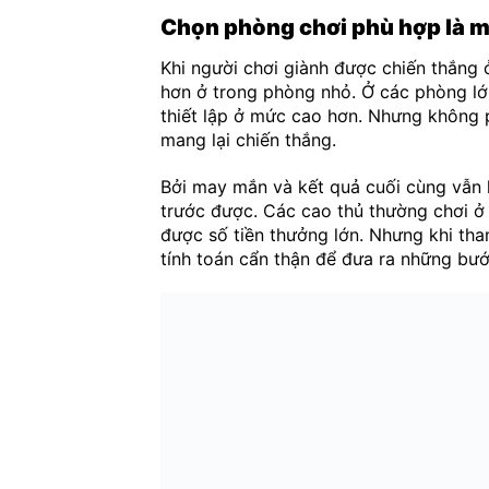
Chọn phòng chơi phù hợp là m
Khi người chơi giành được chiến thắng ở
hơn ở trong phòng nhỏ. Ở các phòng lớ
thiết lập ở mức cao hơn. Nhưng không 
mang lại chiến thắng.
Bởi may mắn và kết quả cuối cùng vẫn 
trước được. Các cao thủ thường chơi ở
được số tiền thưởng lớn. Nhưng khi tha
tính toán cẩn thận để đưa ra những bướ