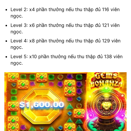
Level 2: x4 phần thưởng nếu thu thập đủ 116 viên
ngọc.
Level 3: x6 phần thưởng nếu thu thập đủ 121 viên
ngọc.
Level 4: x8 phần thưởng nếu thu thập đủ 129 viên
ngọc.
Level 5: x10 phần thưởng nếu thu thập đủ 138 viên
ngọc.