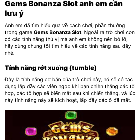
Gems Bonanza Slot anh em cần
lưu ý
Anh em đã tìm hiểu qua về cách chơi, phần thưởng
trong game
Gems Bonanza Slot
. Ngoài ra trò chơi còn
có các tính năng thú vị mà anh em không nên bỏ lỡ,
hãy cùng chúng tôi tìm hiểu về các tính năng sau đây
nhé.
Tính năng rớt xuống (tumble)
Đây là tính năng cơ bản của trò chơi này, nó sẽ có tác
dụng lấp đầy các viên ngọc khi bạn chiến thắng các tổ
hợp, các tổ hợp sẽ biến mất sau khi chiến thắng, và lúc
này tính năng này sẽ kích hoạt, lấp đầy các ô đã mất.