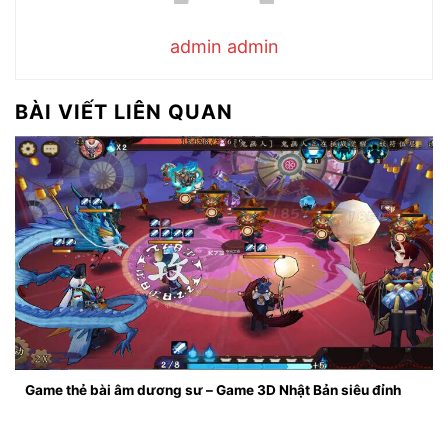
admin admin
BÀI VIẾT LIÊN QUAN
Game thẻ bài âm dương sư – Game 3D Nhật Bản siêu đỉnh