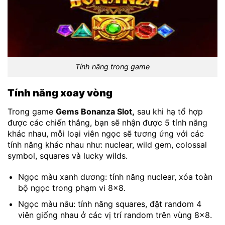
Tính năng trong game
Tính năng xoay vòng
Trong game
Gems Bonanza Slot,
sau khi hạ tổ hợp
được các chiến thắng, bạn sẽ nhận được 5 tính năng
khác nhau, mỗi loại viên ngọc sẽ tương ứng với các
tính năng khác nhau như: nuclear, wild gem, colossal
symbol, squares và lucky wilds.
Ngọc màu xanh dương: tính năng nuclear, xóa toàn
bộ ngọc trong phạm vi 8×8.
Ngọc màu nâu: tính năng squares, đặt random 4
viên giống nhau ở các vị trí random trên vùng 8×8.