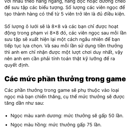
với nhau theo hàng ngang, hàng dọc hoặc đường chéo
để sưu tập các biểu tượng. Số lượng các viên ngọc để
tạo thành hàng có thể từ 5 viên trở lên là đủ điều kiện.
Số lượng ô lưới sẽ là 8×8 và các bạn chỉ được hoạt
động trong phạm vi 8×8 đó, các viên ngọc sau mỗi lần
sưu tập sẽ xuất hiện lại một cách ngẫu nhiên để bạn
tiếp tục lựa chọn. Và sau mỗi lần sử dụng tiền thưởng
thì anh em chỉ nhận được một lượt chơi duy nhất, vậy
nên anh em cần phải tính toán thật kỹ lưỡng để ra
quyết định.
Các mức phần thưởng trong game
Các phần thưởng trong game sẽ phụ thuộc vào loại
ngọc mà bạn chiến thắng, cụ thể mức thưởng sẽ được
tăng dần như sau:
Ngọc màu xanh dương: mức thưởng sẽ gấp 50 lần.
Ngọc màu hồng: mức thưởng gấp 75 lần.